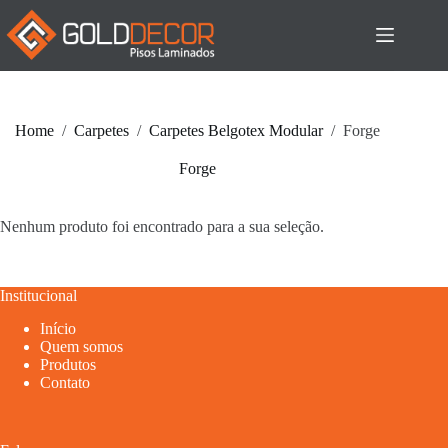
Pular
para
o
conteúdo
Home
/
Carpetes
/
Carpetes Belgotex Modular
/
Forge
Forge
Nenhum produto foi encontrado para a sua seleção.
Institucional
Início
Quem somos
Produtos
Contato