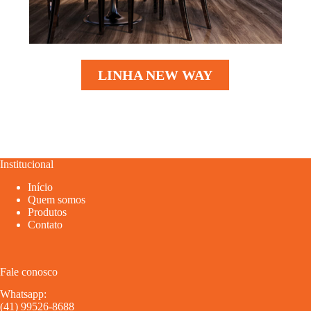
LINHA NEW WAY
Institucional
Início
Quem somos
Produtos
Contato
Fale conosco
Whatsapp:
(41) 99526-8688