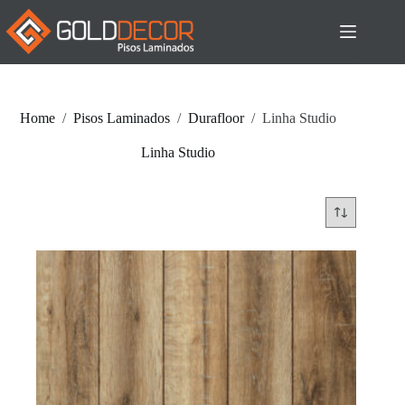
Pular
para
o
conteúdo
Home
/
Pisos Laminados
/
Durafloor
/
Linha Studio
Linha Studio