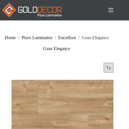
Pular
para
o
conteúdo
Home
/
Pisos Laminados
/
Eucafloor
/
Gran Elegance
Gran Elegance