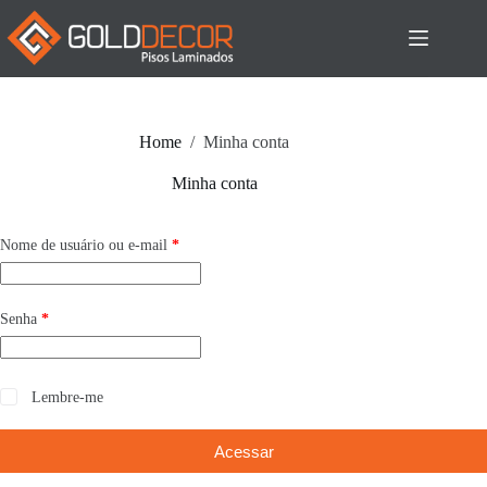
Pular
para
o
conteúdo
Home
/
Minha conta
Minha conta
Obrigatório
Nome de usuário ou e-mail
*
Obrigatório
Senha
*
Lembre-me
Acessar