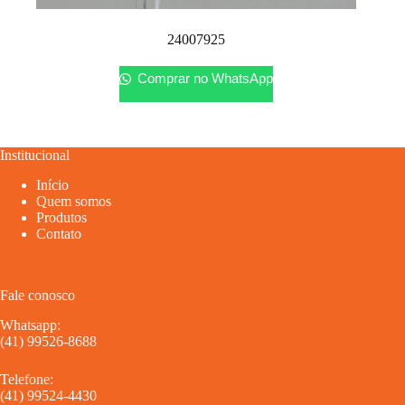
24007925
Comprar no WhatsApp
Institucional
Início
Quem somos
Produtos
Contato
Fale conosco
Whatsapp:
(41) 99526-8688
Telefone:
(41) 99524-4430