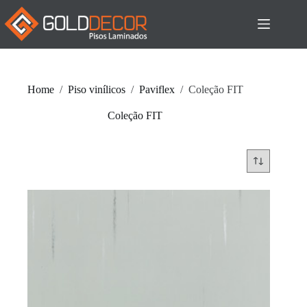
Pular
para
o
conteúdo
Home
/
Piso vinílicos
/
Paviflex
/
Coleção FIT
Coleção FIT