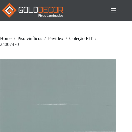
Pular
para
o
conteúdo
Home
/
Piso vinílicos
/
Paviflex
/
Coleção FIT
/
24007470