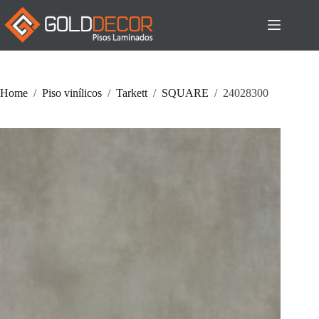
Pular
para
o
conteúdo
Home
/
Piso vinílicos
/
Tarkett
/
SQUARE
/
24028300