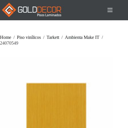
Pular
para
o
conteúdo
Home
/
Piso vinílicos
/
Tarkett
/
Ambienta Make IT
/
24070549