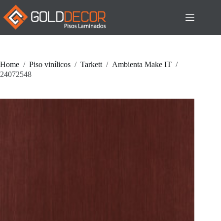
Pular
para
o
conteúdo
Home
/
Piso vinílicos
/
Tarkett
/
Ambienta Make IT
/
24072548