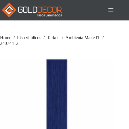
Pular
para
o
conteúdo
Home
/
Piso vinílicos
/
Tarkett
/
Ambienta Make IT
/
24074412