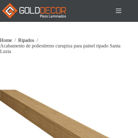
Pular
para
o
conteúdo
Home
/
Ripados
/
Acabamento de poliestireno curupixa para painel ripado Santa
Luzia