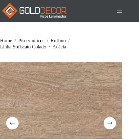
Pular
para
o
conteúdo
Home
/
Piso vinílicos
/
Ruffino
/
Linha Sofiscato Colado
/
Acácia