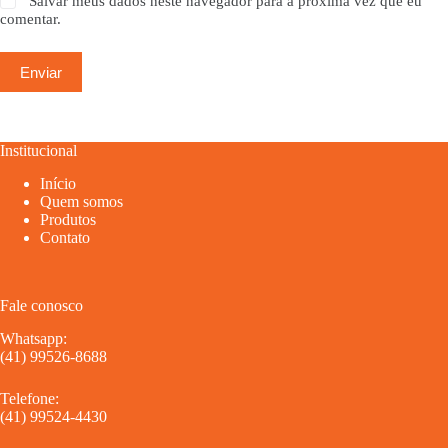
Salvar meus dados neste navegador para a próxima vez que eu
comentar.
Enviar
Institucional
Início
Quem somos
Produtos
Contato
Fale conosco
Whatsapp:
(41) 99526-8688
Telefone:
(41) 99524-4430