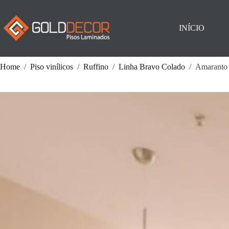
Pular
para
o
INÍCIO
conteúdo
Home
/
Piso vinílicos
/
Ruffino
/
Linha Bravo Colado
/
Amaranto