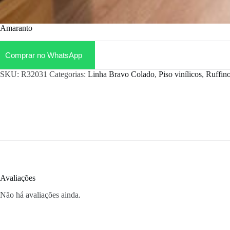
Amaranto
Comprar no WhatsApp
SKU:
R32031
Categorias:
Linha Bravo Colado
,
Piso vinílicos
,
Ruffin
Avaliações
Não há avaliações ainda.