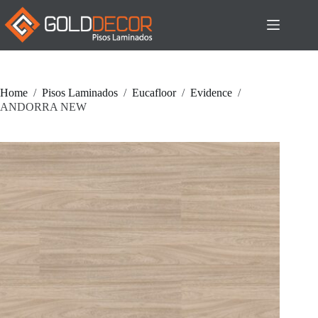
Pular
para
o
conteúdo
Home
/
Pisos Laminados
/
Eucafloor
/
Evidence
/
ANDORRA NEW