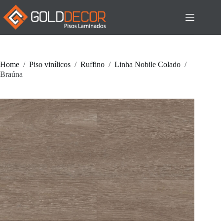
Pular
para
o
conteúdo
Home
/
Piso vinílicos
/
Ruffino
/
Linha Nobile Colado
/
Braúna