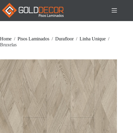
Pular
para
o
conteúdo
Home
/
Pisos Laminados
/
Durafloor
/
Linha Unique
/
Bruxelas