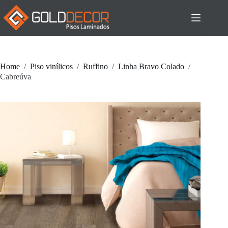
Pular
para
o
conteúdo
Home
/
Piso vinílicos
/
Ruffino
/
Linha Bravo Colado
/
Cabreúva