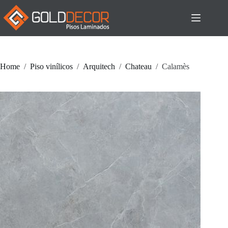
Pular
para
o
conteúdo
Home
/
Piso vinílicos
/
Arquitech
/
Chateau
/
Calamès