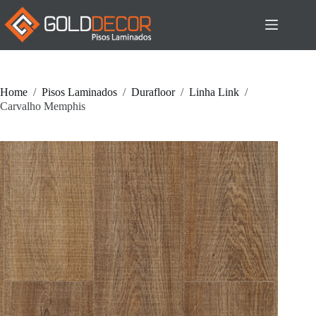
Pular
para
o
conteúdo
Home
/
Pisos Laminados
/
Durafloor
/
Linha Link
/
Carvalho Memphis