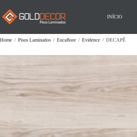
Pular
para
o
INÍCIO
conteúdo
Home
/
Pisos Laminados
/
Eucafloor
/
Evidence
/
DECAPÊ