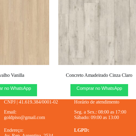
valho Vanilla
Concreto Amadeirado Cinza Claro
r no WhatsApp
Comprar no WhatsApp
CNPJ | 41.619.384/0001-02
Horário de atendimento
Email:
Seg. a Sex.: 08:00 as 17:00
goldpiso@gmail.com
Sábado: 09:00 as 13:00
Endereço:
LGPD:
Av. Rep. Argentina, 2534 –