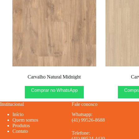
Carvalho Natural Midnight
Car
Comprar no WhatsApp
Compra
Institucional
Fale conosco
Início
Whatsapp:
Quem somos
(41) 99526-8688
Produtos
Contato
Telefone:
(41) 99524-4430