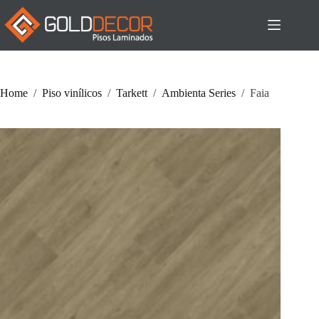
Pular
para
o
conteúdo
Home
/
Piso vinílicos
/
Tarkett
/
Ambienta Series
/
Faia