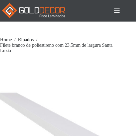
Pular
para
o
conteúdo
Home
/
Ripados
/
Filete branco de poliestireno com 23,5mm de largura Santa
Luzia