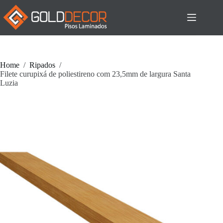
Pular
para
o
conteúdo
Home
/
Ripados
/
Filete curupixá de poliestireno com 23,5mm de largura Santa
Luzia