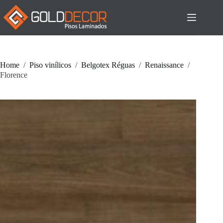
Pular
para
o
conteúdo
Home
/
Piso vinílicos
/
Belgotex Réguas
/
Renaissance
/
Florence