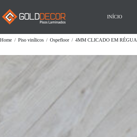
Pular
para
o
INÍCIO
conteúdo
Home
/
Piso vinílicos
/
Ospefloor
/
4MM CLICADO EM RÉGUA