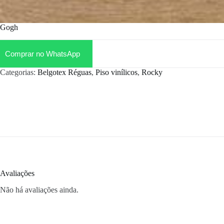
Gogh
Comprar no WhatsApp
Categorias:
Belgotex Réguas
,
Piso vinílicos
,
Rocky
Avaliações
Não há avaliações ainda.