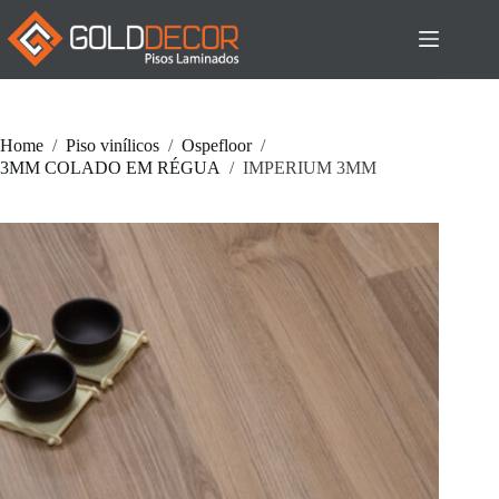
Pular
para
o
conteúdo
Home
/
Piso vinílicos
/
Ospefloor
/
3MM COLADO EM RÉGUA
/
IMPERIUM 3MM