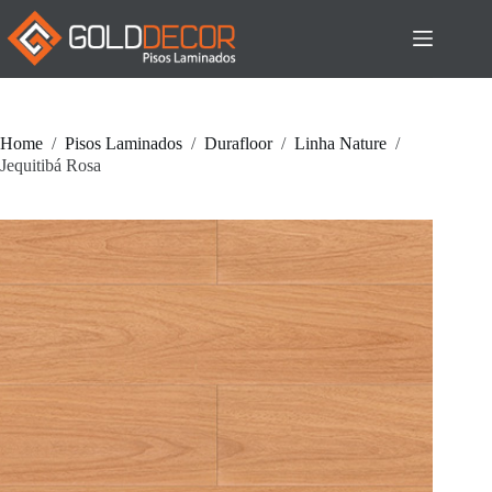
Pular
para
o
conteúdo
Home
/
Pisos Laminados
/
Durafloor
/
Linha Nature
/
Jequitibá Rosa