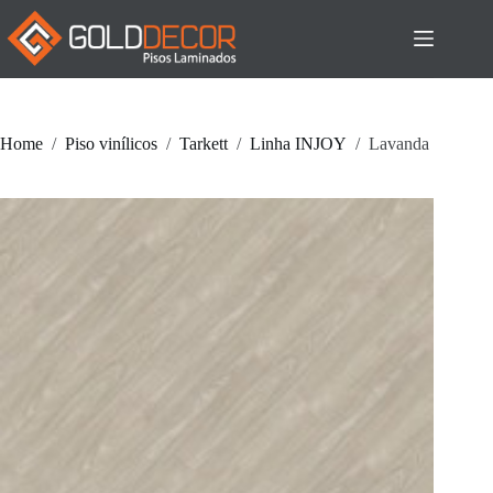
Pular
para
o
conteúdo
Home
/
Piso vinílicos
/
Tarkett
/
Linha INJOY
/
Lavanda