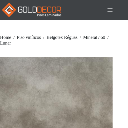
Pular
para
o
conteúdo
Home
/
Piso vinílicos
/
Belgotex Réguas
/
Mineral / 60
/
Lunar