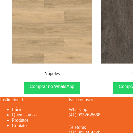
Nápoles
Comprar no WhatsApp
Compra
Institucional
Fale conosco
Início
Whatsapp:
Quem somos
(41) 99526-8688
Produtos
Contato
Telefone:
(41) 99524-4430