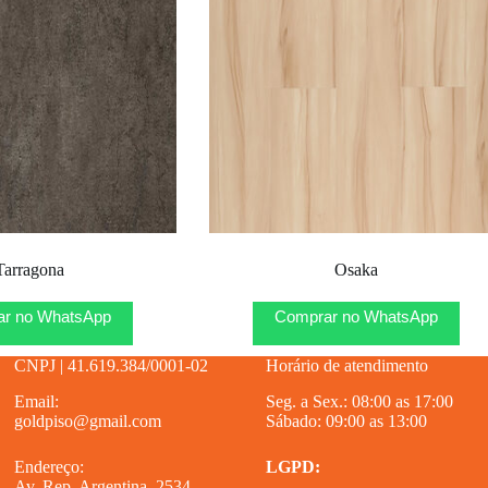
Tarragona
Osaka
r no WhatsApp
Comprar no WhatsApp
CNPJ | 41.619.384/0001-02
Horário de atendimento
Email:
Seg. a Sex.: 08:00 as 17:00
goldpiso@gmail.com
Sábado: 09:00 as 13:00
Endereço:
LGPD:
Av. Rep. Argentina, 2534 –