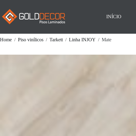
Pular
para
o
INÍCIO
conteúdo
Home
/
Piso vinílicos
/
Tarkett
/
Linha INJOY
/
Mate