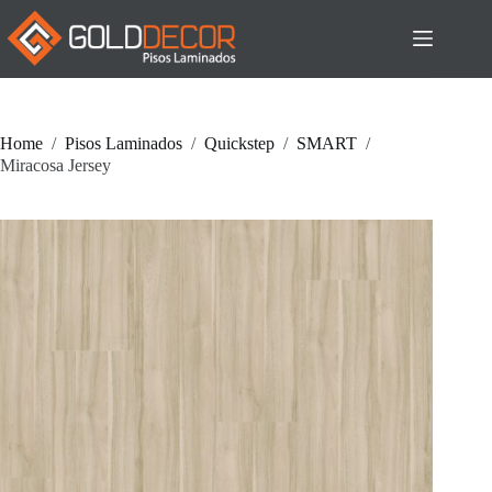
Pular
para
o
conteúdo
Home
/
Pisos Laminados
/
Quickstep
/
SMART
/
Miracosa Jersey