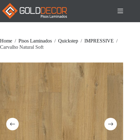
Pular
para
o
conteúdo
Home
/
Pisos Laminados
/
Quickstep
/
IMPRESSIVE
/
Carvalho Natural Soft