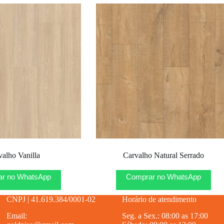
valho Vanilla
Carvalho Natural Serrado
r no WhatsApp
Comprar no WhatsApp
CNPJ | 41.619.384/0001-02
Horário de atendimento
Email:
Seg. a Sex.: 08:00 as 17:00