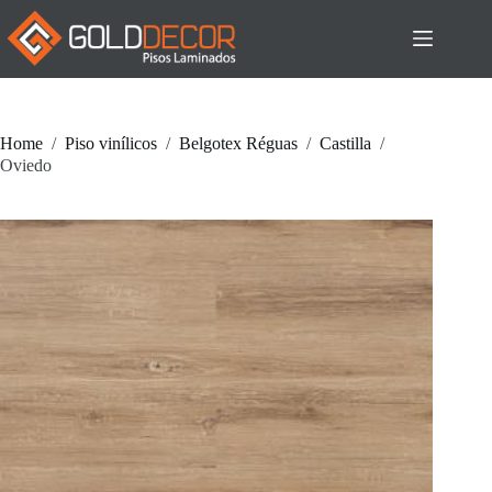
Pular
para
o
conteúdo
Home
/
Piso vinílicos
/
Belgotex Réguas
/
Castilla
/
Oviedo