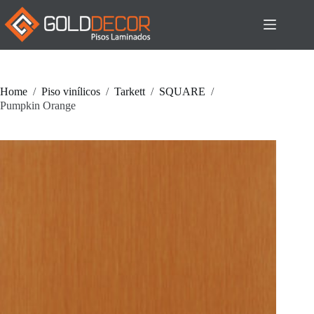
Pular
para
o
conteúdo
Home
/
Piso vinílicos
/
Tarkett
/
SQUARE
/
Pumpkin Orange