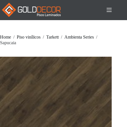
Pular
para
o
conteúdo
Home
/
Piso vinílicos
/
Tarkett
/
Ambienta Series
/
Sapucaia