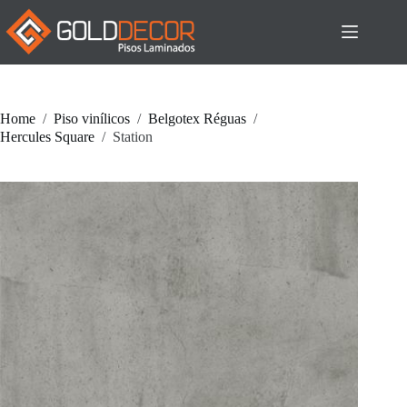
Pular
para
o
conteúdo
Home
/
Piso vinílicos
/
Belgotex Réguas
/
Hercules Square
/
Station