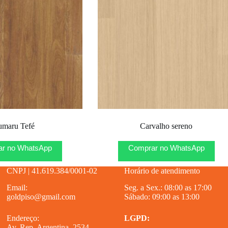
umaru Tefé
Carvalho sereno
r no WhatsApp
Comprar no WhatsApp
CNPJ | 41.619.384/0001-02
Horário de atendimento
Email:
Seg. a Sex.: 08:00 as 17:00
goldpiso@gmail.com
Sábado: 09:00 as 13:00
Endereço:
LGPD:
Av. Rep. Argentina, 2534 –