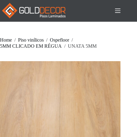
Pular
para
o
conteúdo
Home
/
Piso vinílicos
/
Ospefloor
/
5MM CLICADO EM RÉGUA
/
UNATA 5MM