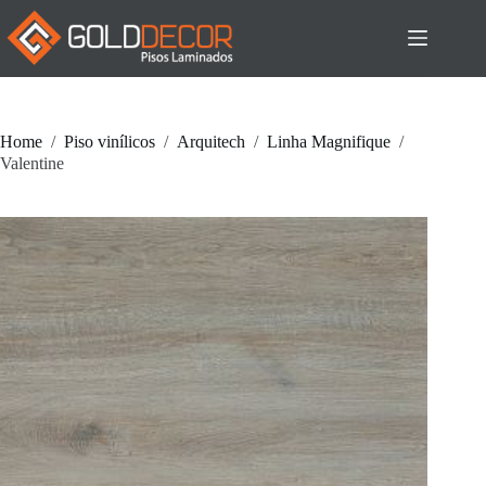
Pular
para
o
conteúdo
Home
/
Piso vinílicos
/
Arquitech
/
Linha Magnifique
/
Valentine