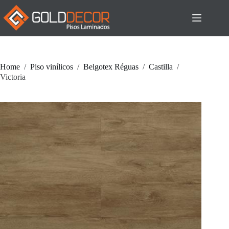
Pular
para
o
conteúdo
Home
/
Piso vinílicos
/
Belgotex Réguas
/
Castilla
/
Victoria