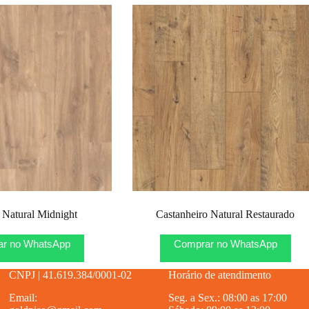
 Natural Midnight
Castanheiro Natural Restaurado
r no WhatsApp
Comprar no WhatsApp
CNPJ | 41.619.384/0001-02
Horário de atendimento
Email:
Seg. a Sex.: 08:00 as 17:00