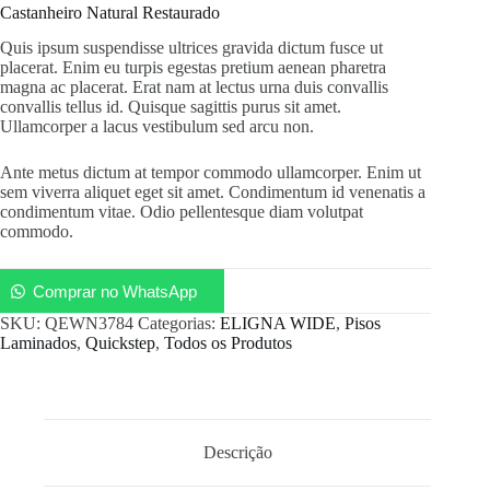
Castanheiro Natural Restaurado
Quis ipsum suspendisse ultrices gravida dictum fusce ut
placerat. Enim eu turpis egestas pretium aenean pharetra
magna ac placerat. Erat nam at lectus urna duis convallis
convallis tellus id. Quisque sagittis purus sit amet.
Ullamcorper a lacus vestibulum sed arcu non.
Ante metus dictum at tempor commodo ullamcorper. Enim ut
sem viverra aliquet eget sit amet. Condimentum id venenatis a
condimentum vitae. Odio pellentesque diam volutpat
commodo.
Comprar no WhatsApp
SKU:
QEWN3784
Categorias:
ELIGNA WIDE
,
Pisos
Laminados
,
Quickstep
,
Todos os Produtos
Descrição