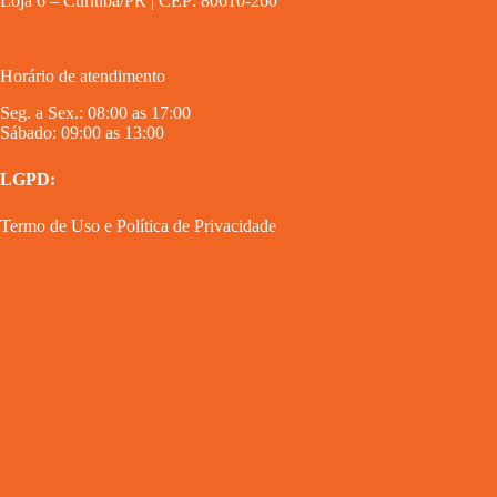
Loja 6 – Curitiba/PR | CEP: 80610-260
Horário de atendimento
Seg. a Sex.: 08:00 as 17:00
Sábado: 09:00 as 13:00
LGPD:
Termo de Uso
e
Política de Privacidade