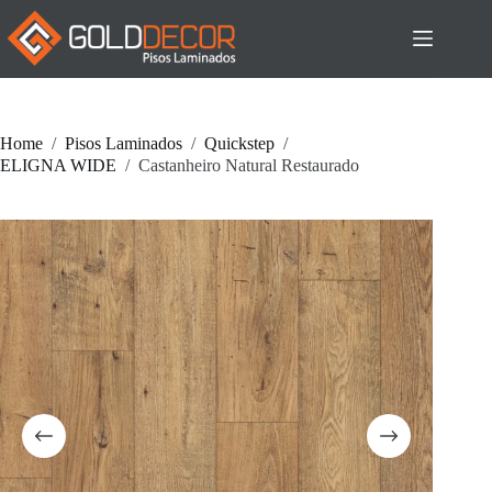
Pular
para
o
conteúdo
Home
/
Pisos Laminados
/
Quickstep
/
ELIGNA WIDE
/
Castanheiro Natural Restaurado