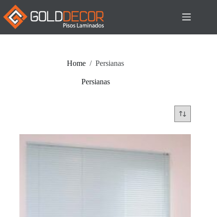
Pular
para
o
conteúdo
Home
/
Persianas
Persianas