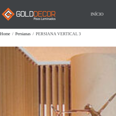
Pular
para
o
INÍCIO
conteúdo
Home
/
Persianas
/
PERSIANA VERTICAL 3