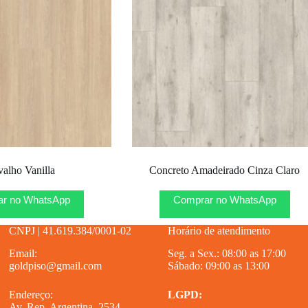
valho Vanilla
Concreto Amadeirado Cinza Claro
r no WhatsApp
Comprar no WhatsApp
CNPJ | 41.619.384/0001-02
Horário de atendimento
Email:
Seg. a Sex.: 08:00 as 17:00
goldpiso@gmail.com
Sábado: 09:00 as 13:00
Endereço:
LGPD:
Av. Rep. Argentina, 2534 –