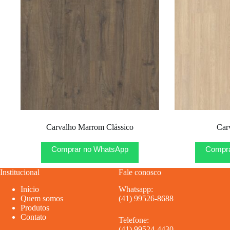
Carvalho Marrom Clássico
Car
Comprar no WhatsApp
Compra
Institucional
Fale conosco
Início
Whatsapp:
Quem somos
(41) 99526-8688
Produtos
Contato
Telefone:
(41) 99524-4430