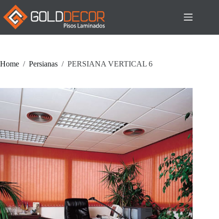
Pular
para
o
conteúdo
Home
/
Persianas
/
PERSIANA VERTICAL 6