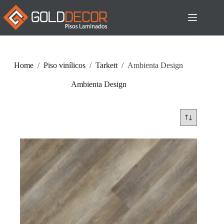
Pular
para
o
conteúdo
Home
/
Piso vinílicos
/
Tarkett
/
Ambienta Design
Ambienta Design