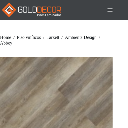
Pular
para
o
conteúdo
Home
/
Piso vinílicos
/
Tarkett
/
Ambienta Design
/
Abbey